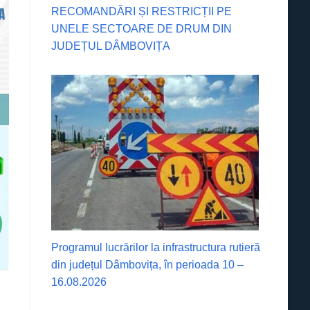
RECOMANDĂRI ȘI RESTRICȚII PE
UNELE SECTOARE DE DRUM DIN
JUDEȚUL DÂMBOVIȚA
Programul lucrărilor la infrastructura rutieră
din județul Dâmbovița, în perioada 10 –
16.08.2026