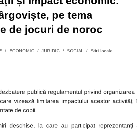
ății și impact economic.
Târgoviște, pe tema
ile de jocuri de noroc
E
/
ECONOMIC
/
JURIDIC
/
SOCIAL
/
Stiri locale
 dezbatere publică regulamentul privind organizarea 
are vizează limitarea impactului acestor activități 
ntate de copii.
niri deschise, la care au participat reprezentanți 