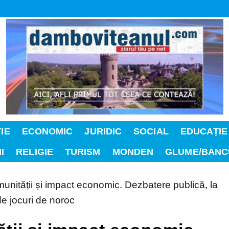
IE
ECONOMIC
JURIDIC
SOCIAL
EDUCAȚIE
I
RELIGIE
TURISM
MONDEN
GLUME/BANC