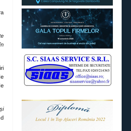
ra
te
în
ri
de
de
și
nd