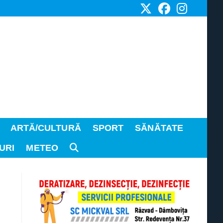
ARTĂ/CULTURĂ
SPORT
SĂNĂTATE
URI
METEO
TOGGLE
WEBSITE
SEARCH