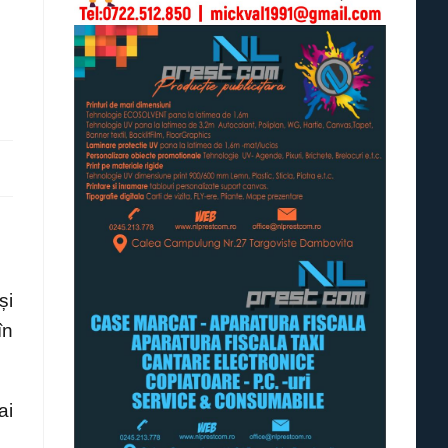
și
în
ai