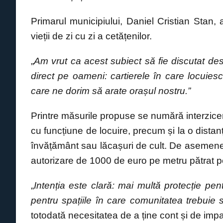
k
Primarul municipiului, Daniel Cristian Stan,
vieții de zi cu zi a cetățenilor.
„
Am vrut ca acest subiect să fie discutat de
direct pe oameni: cartierele în care locuiesc, 
care ne dorim să arate orașul nostru.”
Printre măsurile propuse se numără interzicerea
cu funcțiune de locuire, precum și la o distan
învățământ sau lăcașuri de cult. De asemenea
autorizare de 1000 de euro pe metru pătrat p
„
Intenția este clară: mai multă protecție pen
pentru spațiile în care comunitatea trebuie 
totodată necesitatea de a ține cont și de imp