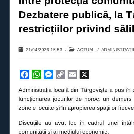
Între protecția comunit
Dezbatere publică, la 
restricțiilor privind săl
Post
Post
21/04/2026 15:53
ACTUAL
/
ADMINISTRAȚI
published:
category:
F
W
M
C
E
X
a
h
e
o
m
Administrația locală din Târgoviște a pus în
c
at
ss
p
ail
funcționarea jocurilor de noroc, un demers c
e
s
e
y
zonele locuite și în apropierea spațiilor frecve
b
A
n
Li
o
p
g
n
Discuțiile au avut loc în cadrul unei întâl
o
p
er
k
comunității și ai mediului economic.