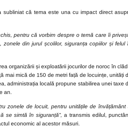
 a subliniat că tema este una cu impact direct asup
schis, pentru că vorbim despre o temă care îi priveș
zonele din jurul școlilor, siguranța copiilor și felul 
 organizării și exploatării jocurilor de noroc în clădi
ță mai mică de 150 de metri față de locuințe, unități 
, administrația locală propune stabilirea unei taxe 
e an.
tru zonele de locuit, pentru unitățile de învățământ 
să se simtă în siguranță”,
a transmis edilul, punctâ
actul economic al acestor măsuri.