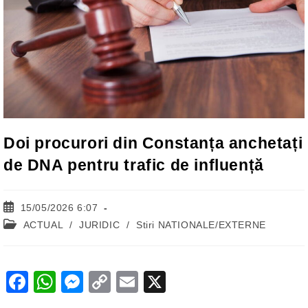
Doi procurori din Constanța anchetați
de DNA pentru trafic de influență
Post
15/05/2026 6:07
published:
Post
ACTUAL
/
JURIDIC
/
Stiri NATIONALE/EXTERNE
category:
F
W
M
C
E
X
a
h
e
o
m