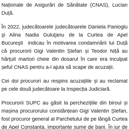
Naționale de Asigurări de Sănătate (CNAS), Lucian
Duță.
În 2022, judecătoarele judecătoarele Daniela Panioglu
şi Alina Nadia Guluţanu de la Curtea de Apel
Bucureşti indicau în motivarea condamnării lui Duță
că procurorii Gigi Valentin Ștefan și Teodor Niță au
hărțuit martori cheie din dosarul în care era inculpat
șeful CNAS pentru a-l ajuta să scape de acuzații.
Cei doi procurori au respins acuzațiile și au reclamat
pe cele două judecătoare la Inspecția Judiciară.
Procurorii SUPC au găsit la perchezițiile din biroul și
mașina procurorului constănțean Gigi Valentin Ștefan,
fost procuror general al Parchetului de pe lângă Curtea
de Apel Constanța, importante sume de bani. În jur de