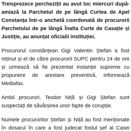
Treisprezece percheziții au avut loc miercuri după-
c
at
ss
p
ail
amiază la Parchetul de pe lângă Curtea de Apel
e
s
e
y
Constanța într-o anchetă coordonată de procurorii
b
A
n
Li
Parchetului de pe lângă Înalta Curte de Casație și
o
p
g
n
Justiție, au anunțat oficialii instituției.
o
p
er
k
Procurorul constănțean Gigi Valentin Ștefan a fost
k
reținut și el de către procurorii SUPC pentru 24 de ore
și urmează să fie prezentat instanței supreme cu
propunere de arestare preventivă, informează
Mediafax.
Ambii procurori, Teodor Niță și Gigi Ștefan sunt
suspectați de săvârșirea unor fapte de corupție.
Numele procurorilor Ștefan și Niță au fost menționate
în dosarul în care a fost judecat fostul șef al Casei