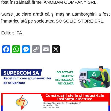
fost înstrăinată firmei ANOBAM COMPANY SRL.
Surse judiciare arată că și mașina Lamborghini a fost
înmatriculată pe societatea SC SOLID STORE SRL.
Editor: IFA
F
W
M
C
E
X
a
h
e
o
m
c
at
ss
p
ail
e
s
e
y
b
A
n
Li
o
p
g
n
o
p
er
k
k