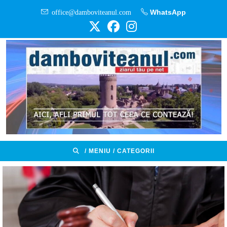
Skip
office@damboviteanul.com
WhatsApp
to
content
/ MENIU / CATEGORII