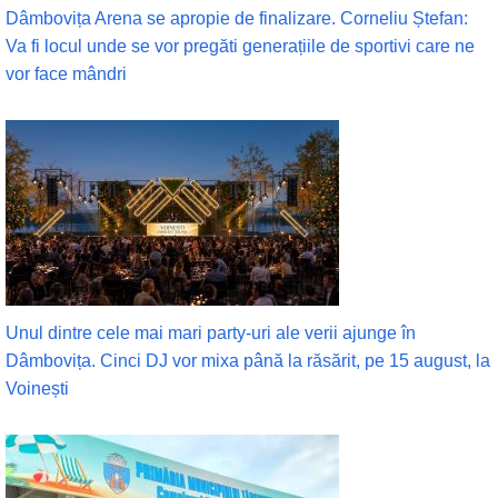
Dâmbovița Arena se apropie de finalizare. Corneliu Ștefan:
Va fi locul unde se vor pregăti generațiile de sportivi care ne
vor face mândri
Unul dintre cele mai mari party-uri ale verii ajunge în
Dâmbovița. Cinci DJ vor mixa până la răsărit, pe 15 august, la
Voinești