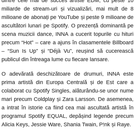
dintre cele mai de succes artiste EDM, cu peste 10
miliarde de stream-uri și vizualizări, mai mult de 8
milioane de abonați pe YouTube și peste 9 milioane de
ascultători lunari pe Spotify. O prezență dominantă pe
scena muzicii dance, INNA a cucerit topurile cu hituri
precum “Hot” – care a ajuns în clasamentele Billboard
– “Sun Is Up” și “Déjà Vu”, reușind să cucerească
publicul din întreaga lume cu fiecare lansare.
O adevărată deschizătoare de drumuri, INNA este
prima artistă din Europa Centrală și de Est care a
colaborat cu Spotify Singles, alăturându-se unor nume
mari precum Coldplay și Zara Larsson. De asemenea,
a intrat în istorie ca fiind cea mai ascultată artistă în
programul Spotify EQUAL, depășind legende precum
Alicia Keys, Jessie Ware, Shania Twain, P!nk și Raye.