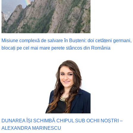
Misiune complexă de salvare în Bușteni: doi cetățeni germani,
blocați pe cel mai mare perete stâncos din România
DUNAREA ÎȘI SCHIMBĂ CHIPUL SUB OCHII NOȘTRI –
ALEXANDRA MARINESCU