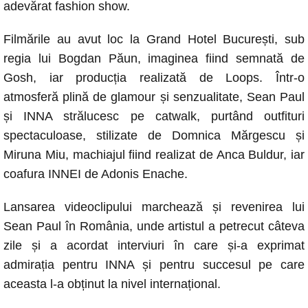
o
p
er
k
adevărat fashion show.
k
Filmările au avut loc la Grand Hotel București, sub
regia lui Bogdan Păun, imaginea fiind semnată de
Gosh, iar producția realizată de Loops. Într-o
atmosferă plină de glamour și senzualitate, Sean Paul
și INNA strălucesc pe catwalk, purtând outfituri
spectaculoase, stilizate de Domnica Mărgescu și
Miruna Miu, machiajul fiind realizat de Anca Buldur, iar
coafura INNEI de Adonis Enache.
Lansarea videoclipului marchează și revenirea lui
Sean Paul în România, unde artistul a petrecut câteva
zile și a acordat interviuri în care și-a exprimat
admirația pentru INNA și pentru succesul pe care
aceasta l-a obținut la nivel internațional.