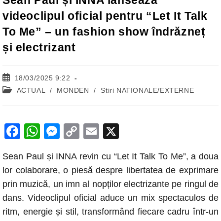
Sean Paul și INNA lansează
videoclipul oficial pentru “Let It Talk
To Me” – un fashion show îndrăzneț
și electrizant
Post
18/03/2025 9:22
published:
Post
ACTUAL
/
MONDEN
/
Stiri NATIONALE/EXTERNE
category:
F
W
M
C
E
X
a
h
e
o
m
Sean Paul și INNA revin cu “Let It Talk To Me”, a doua
c
at
ss
p
ail
lor colaborare, o piesă despre libertatea de exprimare
e
s
e
y
prin muzică, un imn al nopților electrizante pe ringul de
b
A
n
Li
dans. Videoclipul oficial aduce un mix spectaculos de
o
p
g
n
ritm, energie și stil, transformând fiecare cadru într-un