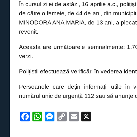
În cursul zilei de astăzi, 16 aprilie a.c., poliți
c
at
ss
p
ail
de către o femeie, de 44 de ani, din municipiu
e
s
e
y
MINODORA ANA MARIA, de 13 ani, a plecat volu
b
A
n
Li
revenit.
o
p
g
n
o
p
er
k
Aceasta are următoarele semnalmente: 1,70 
k
verzi.
Polițiștii efectuează verificări în vederea identi
Persoanele care dețin informații utile în 
numărul unic de urgență 112 sau să anunțe ce
F
W
M
C
E
X
a
h
e
o
m
c
at
ss
p
ail