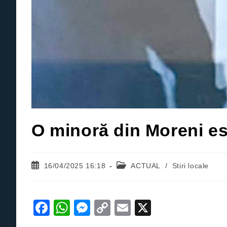
O minoră din Moreni es
Post
Post
16/04/2025 16:18
ACTUAL
/
Stiri locale
published:
category:
F
W
M
C
E
X
a
h
e
o
m