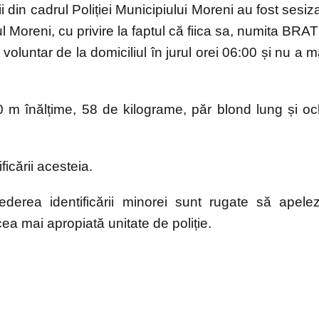
știi din cadrul Poliției Municipiului Moreni au fost sesiza
l Moreni, cu privire la faptul că fiica sa, numita BRA
ntar de la domiciliul în jurul orei 06:00 și nu a m
m înălțime, 58 de kilograme, păr blond lung și oc
ficării acesteia.
vederea identificării minorei sunt rugate să apele
a mai apropiată unitate de poliție.