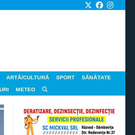
ARTĂ/CULTURĂ
SPORT
SĂNĂTATE
URI
METEO
TOGGLE
WEBSITE
SEARCH