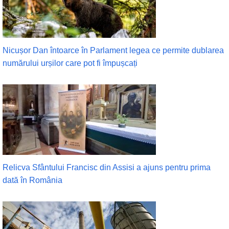
Nicușor Dan întoarce în Parlament legea ce permite dublarea
numărului urșilor care pot fi împușcați
Relicva Sfântului Francisc din Assisi a ajuns pentru prima
dată în România