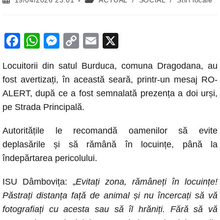
19/04/2026 23:01
ACTUAL
/
SOCIAL
/
Stiri locale
published:
category:
F
W
M
C
E
X
a
h
e
o
m
Locuitorii din satul Burduca, comuna Dragodana, au
c
at
ss
p
ail
fost avertizați, în această seară, printr-un mesaj RO-
e
s
e
y
ALERT, după ce a fost semnalată prezența a doi urși,
b
A
n
Li
pe Strada Principală.
o
p
g
n
Autoritățile le recomandă oamenilor să evite
o
p
er
k
deplasările și să rămână în locuințe, până la
k
îndepărtarea pericolului.
ISU Dâmbovița: „
Evitați zona, rămâneți în locuințe!
Păstrați distanța față de animal și nu încercați să vă
fotografiați cu acesta sau să îl hrăniți. Fără să vă