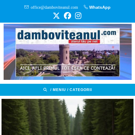
Skip
office@damboviteanul.com
WhatsApp
to
content
/ MENIU / CATEGORII